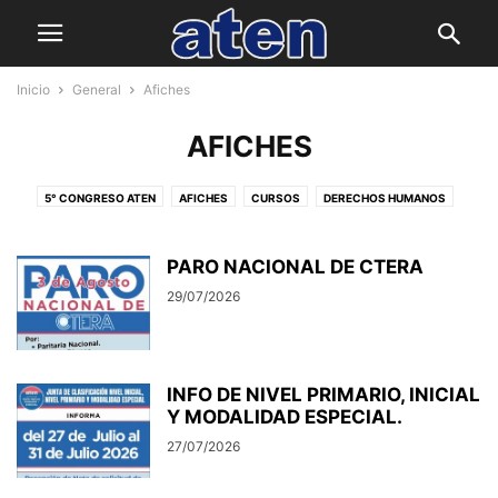
Inicio
General
Afiches
AFICHES
5° CONGRESO ATEN
AFICHES
CURSOS
DERECHOS HUMANOS
ED. DE JOV. Y ADULTOS/AS- ED. EN CONTEXTO DE PRIV DE LIBERTAD
ED. FORMAL NO OBLIGATORIA
ESC. DE GESTIÓN SOCIAL
I.S.S.N.
PARO NACIONAL DE CTERA
INCLUSIÓN Y EDUCACIÓN ESPECIAL
MODALIDAD ADULTOS
29/07/2026
NIVEL INICIAL
NIVEL MEDIO
NIVEL PRIMARIO
VOCALÍA GREMIAL
INFO DE NIVEL PRIMARIO, INICIAL
Y MODALIDAD ESPECIAL.
27/07/2026