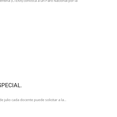
entina (CTERA) convoca a un Paro Nacional por la
SPECIAL.
 julio cada docente puede solicitar a la...