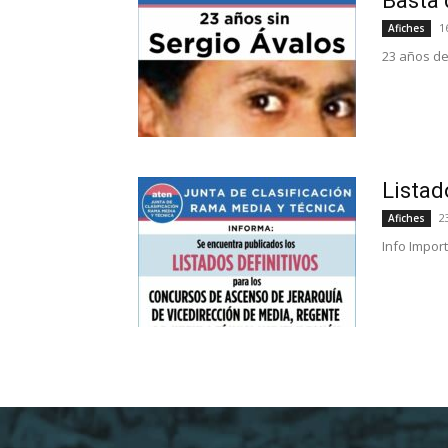
Basta 
1
Afiches
23 años de
Listad
2
Afiches
Info Impor