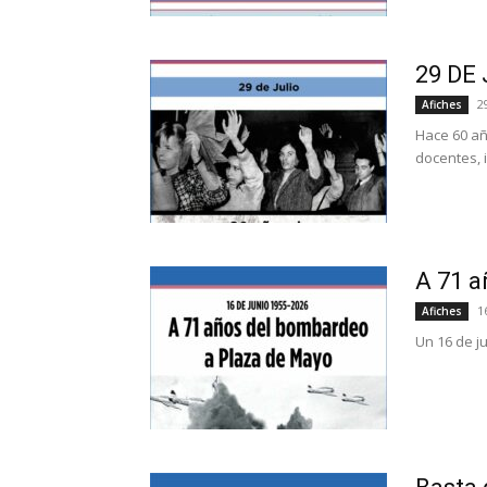
29 DE
2
Afiches
Hace 60 añ
docentes, 
A 71 a
1
Afiches
Un 16 de j