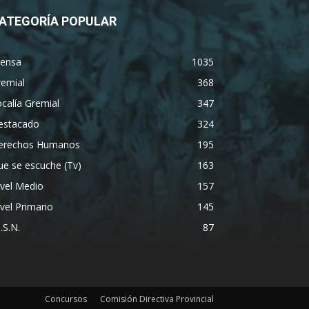
ATEGORÍA POPULAR
rensa
1035
remial
368
calía Gremial
347
estacado
324
erechos Humanos
195
e se escuche (Tv)
163
vel Medio
157
vel Primario
145
S.S.N.
87
Concursos
Comisión Directiva Provincial