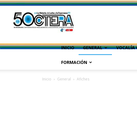
INICIO
GENERAL
VOCALÍA 
FORMACIÓN
Inicio
General
Afiches