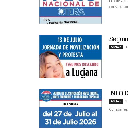
El 3 de ag
convocatori
Segui
1
Afiches
INFO 
2
Afiches
Compañerxs,