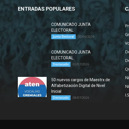
ENTRADAS POPULARES
C
COMUNICADO JUNTA
P
ELECTORAL
G
30/06/2026
Junta Electoral
Vo
D
COMUNICADO JUNTA
ELECTORAL
D
02/07/2026
Destacado
Qu
Ni
50 nuevos cargos de Maestrx de
Alfabetización Digital de Nivel
Ni
Inicial
I.
08/07/2026
Destacado