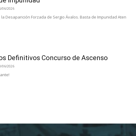
de Impunidad
6/06/2026
 la Desaparición Forzada de Sergio Ávalos. Basta de Impunidad Aten
os Definitivos Concurso de Ascenso
3/06/2026
tante!