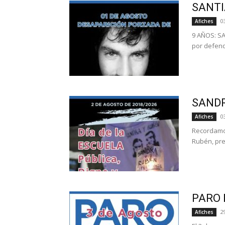
SANTI
0
Afiches
9 AÑOS: S
por defende
SANDR
0
Afiches
Recordamos
Rubén, pr
PARO 
2
Afiches