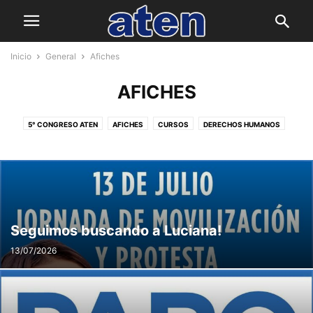
Inicio
General
Afiches
AFICHES
5° CONGRESO ATEN
AFICHES
CURSOS
DERECHOS HUMANOS
ED. DE JOV. Y ADULTOS/AS- ED. EN CONTEXTO DE PRIV DE LIBERTAD
ED. FORMAL NO OBLIGATORIA
ESC. DE GESTIÓN SOCIAL
I.S.S.N.
INCLUSIÓN Y EDUCACIÓN ESPECIAL
MODALIDAD ADULTOS
NIVEL INICIAL
NIVEL MEDIO
NIVEL PRIMARIO
VOCALÍA GREMIAL
Seguimos buscando a Luciana!
13/07/2026