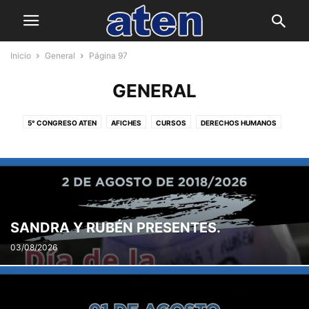
Inicio
General
Página 97
GENERAL
5° CONGRESO ATEN
AFICHES
CURSOS
DERECHOS HUMANOS
ED. DE JOV. Y ADULTOS/AS- ED. EN CONTEXTO DE PRIV DE LIBERTAD
ED. FORMAL NO OBLIGATORIA
ESC. DE GESTIÓN SOCIAL
I.S.S.N.
INCLUSIÓN Y EDUCACIÓN ESPECIAL
MODALIDAD ADULTOS
NIVEL INICIAL
NIVEL MEDIO
NIVEL PRIMARIO
VOCALÍA GREMIAL
SANDRA Y RUBÉN PRESENTES.
03/08/2026