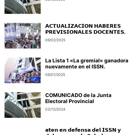
𝗔𝗖𝗧𝗨𝗔𝗟𝗜𝗭𝗔𝗖𝗜𝗢𝗡 𝗛𝗔𝗕𝗘𝗥𝗘𝗦
𝗣𝗥𝗘𝗩𝗜𝗦𝗜𝗢𝗡𝗔𝗟𝗘𝗦 𝗗𝗢𝗖𝗘𝗡𝗧𝗘𝗦.
06/02/2025
La Lista 1 «La gremial» ganadora
nuevamente en el ISSN.
06/01/2025
COMUNICADO de la Junta
Electoral Provincial
03/12/2024
𝗮𝘁𝗲𝗻 𝗲𝗻 𝗱𝗲𝗳𝗲𝗻𝘀𝗮 𝗱𝗲𝗹 𝗜𝗦𝗦𝗡 𝘆