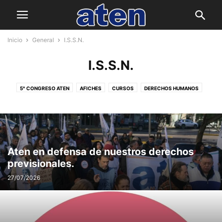
Inicio
General
I.S.S.N.
I.S.S.N.
5° CONGRESO ATEN
AFICHES
CURSOS
DERECHOS HUMANOS
ED. DE JOV. Y ADULTOS/AS- ED. EN CONTEXTO DE PRIV DE LIBERTAD
ED. FORMAL NO OBLIGATORIA
ESC. DE GESTIÓN SOCIAL
I.S.S.N.
INCLUSIÓN Y EDUCACIÓN ESPECIAL
MODALIDAD ADULTOS
NIVEL INICIAL
NIVEL MEDIO
NIVEL PRIMARIO
VOCALÍA GREMIAL
Aten en defensa de nuestros derechos
previsionales.
27/07/2026