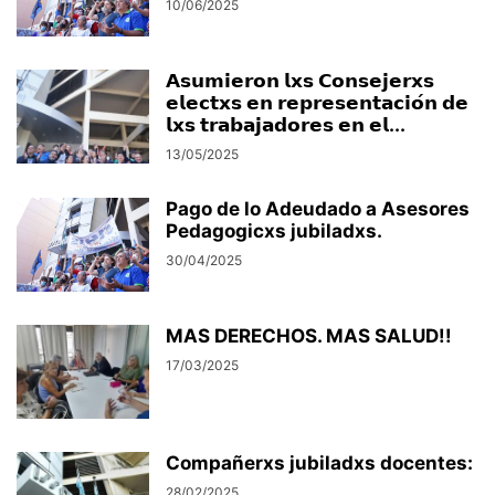
10/06/2025
𝗔𝘀𝘂𝗺𝗶𝗲𝗿𝗼𝗻 𝗹𝘅𝘀 𝗖𝗼𝗻𝘀𝗲𝗷𝗲𝗿𝘅𝘀
𝗲𝗹𝗲𝗰𝘁𝘅𝘀 𝗲𝗻 𝗿𝗲𝗽𝗿𝗲𝘀𝗲𝗻𝘁𝗮𝗰𝗶𝗼́𝗻 𝗱𝗲
𝗹𝘅𝘀 𝘁𝗿𝗮𝗯𝗮𝗷𝗮𝗱𝗼𝗿𝗲𝘀 𝗲𝗻 𝗲𝗹...
13/05/2025
Pago de lo Adeudado a Asesores
Pedagogicxs jubiladxs.
30/04/2025
MAS DERECHOS. MAS SALUD!!
17/03/2025
Compañerxs jubiladxs docentes:
28/02/2025