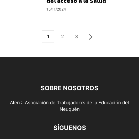
𝗱𝗲𝗹 𝗮𝗰𝗰𝗲𝘀𝗼 𝗮 𝗹𝗮 𝗦𝗮𝗹𝘂𝗱
15/11/2024
1
2
3
SOBRE NOSOTROS
Aten :: Asociación de Trabajadorxs de la Educación del
Neuquén
SÍGUENOS