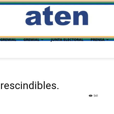
 GREMIAL
GREMIAL
JUNTA ELECTORAL
PRENSA
escindibles.
541