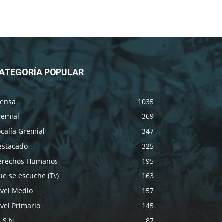
ATEGORÍA POPULAR
rensa
1035
remial
369
calía Gremial
347
estacado
325
erechos Humanos
195
e se escuche (Tv)
163
ivel Medio
157
vel Primario
145
S.S.N.
87