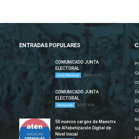
ENTRADAS POPULARES
C
COMUNICADO JUNTA
P
ELECTORAL
G
30/06/2026
Junta Electoral
Vo
D
COMUNICADO JUNTA
ELECTORAL
D
02/07/2026
Destacado
Qu
N
50 nuevos cargos de Maestrx
de Alfabetización Digital de
Ni
Nivel Inicial
I.