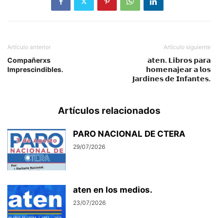
Artículo anterior
Artículo siguiente
Compañerxs
𝗮𝘁𝗲𝗻. 𝗟𝗶𝗯𝗿𝗼𝘀 𝗽𝗮𝗿𝗮
Imprescindibles.
𝗵𝗼𝗺𝗲𝗻𝗮𝗷𝗲𝗮𝗿 𝗮 𝗹𝗼𝘀
𝗝𝗮𝗿𝗱𝗶𝗻𝗲𝘀 𝗱𝗲 𝗜𝗻𝗳𝗮𝗻𝘁𝗲𝘀.
Artículos relacionados
PARO NACIONAL DE CTERA
29/07/2026
aten en los medios.
23/07/2026