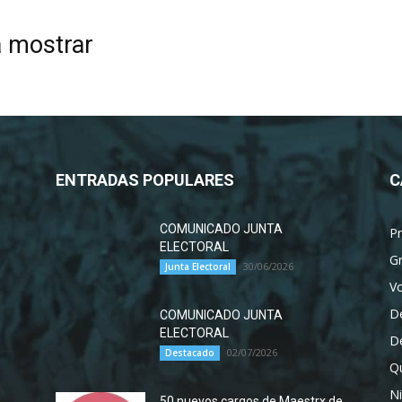
a mostrar
ENTRADAS POPULARES
C
COMUNICADO JUNTA
P
ELECTORAL
G
30/06/2026
Junta Electoral
Vo
D
COMUNICADO JUNTA
ELECTORAL
D
02/07/2026
Destacado
Qu
Ni
50 nuevos cargos de Maestrx de