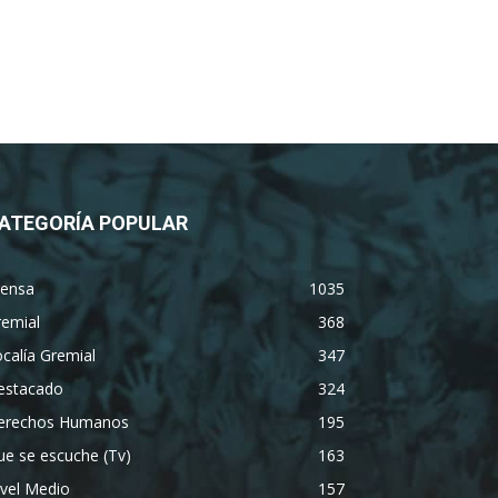
ATEGORÍA POPULAR
rensa
1035
remial
368
calía Gremial
347
estacado
324
erechos Humanos
195
e se escuche (Tv)
163
vel Medio
157