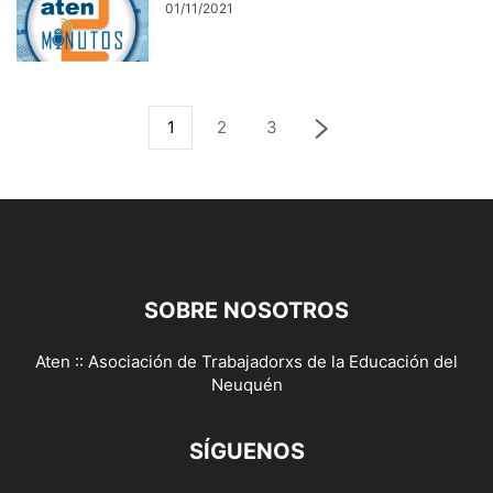
01/11/2021
1
2
3
SOBRE NOSOTROS
Aten :: Asociación de Trabajadorxs de la Educación del
Neuquén
SÍGUENOS