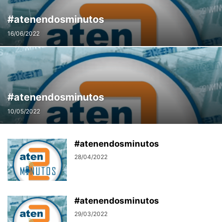
#atenendosminutos
16/06/2022
#atenendosminutos
10/05/2022
#atenendosminutos
28/04/2022
#atenendosminutos
29/03/2022