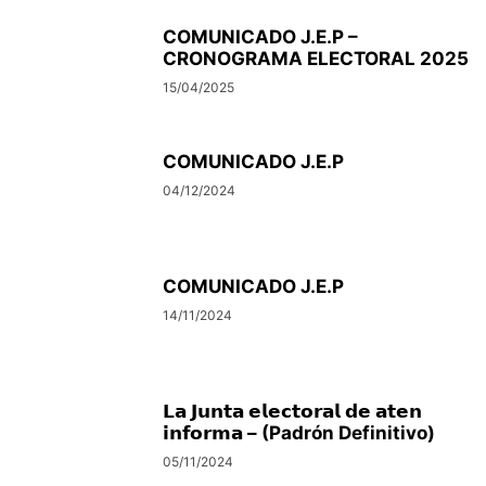
COMUNICADO J.E.P –
CRONOGRAMA ELECTORAL 2025
15/04/2025
COMUNICADO J.E.P
04/12/2024
COMUNICADO J.E.P
14/11/2024
𝗟𝗮 𝗝𝘂𝗻𝘁𝗮 𝗲𝗹𝗲𝗰𝘁𝗼𝗿𝗮𝗹 𝗱𝗲 𝗮𝘁𝗲𝗻
𝗶𝗻𝗳𝗼𝗿𝗺𝗮 – (Padrón Definitivo)
05/11/2024