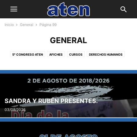
Inicio
General
Página 99
GENERAL
5° CONGRESO ATEN
AFICHES
CURSOS
DERECHOS HUMANOS
ED. DE JOV. Y ADULTOS/AS- ED. EN CONTEXTO DE PRIV DE LIBERTAD
ED. FORMAL NO OBLIGATORIA
ESC. DE GESTIÓN SOCIAL
I.S.S.N.
INCLUSIÓN Y EDUCACIÓN ESPECIAL
MODALIDAD ADULTOS
NIVEL INICIAL
NIVEL MEDIO
NIVEL PRIMARIO
VOCALÍA GREMIAL
SANDRA Y RUBÉN PRESENTES.
03/08/2026