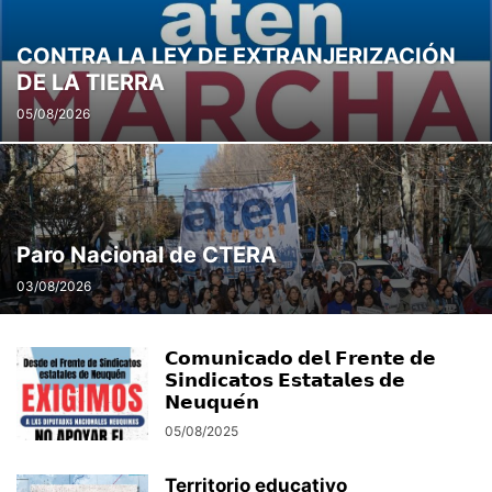
CONTRA LA LEY DE EXTRANJERIZACIÓN
DE LA TIERRA
05/08/2026
Paro Nacional de CTERA
03/08/2026
𝗖𝗼𝗺𝘂𝗻𝗶𝗰𝗮𝗱𝗼 𝗱𝗲𝗹 𝗙𝗿𝗲𝗻𝘁𝗲 𝗱𝗲
𝗦𝗶𝗻𝗱𝗶𝗰𝗮𝘁𝗼𝘀 𝗘𝘀𝘁𝗮𝘁𝗮𝗹𝗲𝘀 𝗱𝗲
𝗡𝗲𝘂𝗾𝘂𝗲́𝗻
05/08/2025
Territorio educativo