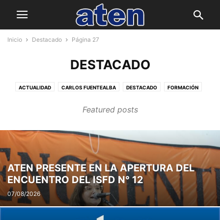
Inicio
Destacado
Página 27
DESTACADO
ACTUALIDAD
CARLOS FUENTEALBA
DESTACADO
FORMACIÓN
GENERAL
GREMIAL
INSTITUCIONAL
JUNTA ELECTORAL
PRENSA
Featured posts
SIN CATEGORÍA
ATEN PRESENTE EN LA APERTURA DEL
ENCUENTRO DEL ISFD N° 12
07/08/2026