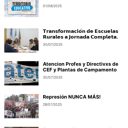
01/08/2025
𝗧𝗿𝗮𝗻𝘀𝗳𝗼𝗿𝗺𝗮𝗰𝗶𝗼́𝗻 𝗱𝗲 𝗘𝘀𝗰𝘂𝗲𝗹𝗮𝘀
𝗥𝘂𝗿𝗮𝗹𝗲𝘀 𝗮 𝗝𝗼𝗿𝗻𝗮𝗱𝗮 𝗖𝗼𝗺𝗽𝗹𝗲𝘁𝗮.
30/07/2025
Atencion Profes y Directivxs de
CEF y Plantas de Campamento
30/07/2025
Represión NUNCA MÁS!
28/07/2025