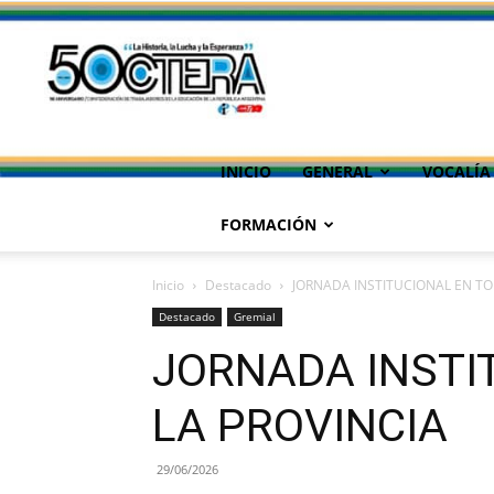
INICIO
GENERAL
VOCALÍA
FORMACIÓN
Inicio
Destacado
JORNADA INSTITUCIONAL EN TO
Destacado
Gremial
JORNADA INSTI
LA PROVINCIA
29/06/2026