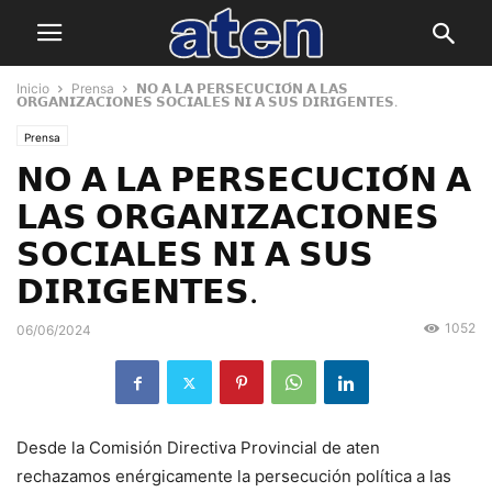
Inicio
Prensa
𝗡𝗢 𝗔 𝗟𝗔 𝗣𝗘𝗥𝗦𝗘𝗖𝗨𝗖𝗜𝗢́𝗡 𝗔 𝗟𝗔𝗦
𝗢𝗥𝗚𝗔𝗡𝗜𝗭𝗔𝗖𝗜𝗢𝗡𝗘𝗦 𝗦𝗢𝗖𝗜𝗔𝗟𝗘𝗦 𝗡𝗜 𝗔 𝗦𝗨𝗦 𝗗𝗜𝗥𝗜𝗚𝗘𝗡𝗧𝗘𝗦.
Prensa
𝗡𝗢 𝗔 𝗟𝗔 𝗣𝗘𝗥𝗦𝗘𝗖𝗨𝗖𝗜𝗢́𝗡 𝗔
𝗟𝗔𝗦 𝗢𝗥𝗚𝗔𝗡𝗜𝗭𝗔𝗖𝗜𝗢𝗡𝗘𝗦
𝗦𝗢𝗖𝗜𝗔𝗟𝗘𝗦 𝗡𝗜 𝗔 𝗦𝗨𝗦
𝗗𝗜𝗥𝗜𝗚𝗘𝗡𝗧𝗘𝗦.
1052
06/06/2024
Desde la Comisión Directiva Provincial de aten
rechazamos enérgicamente la persecución política a las