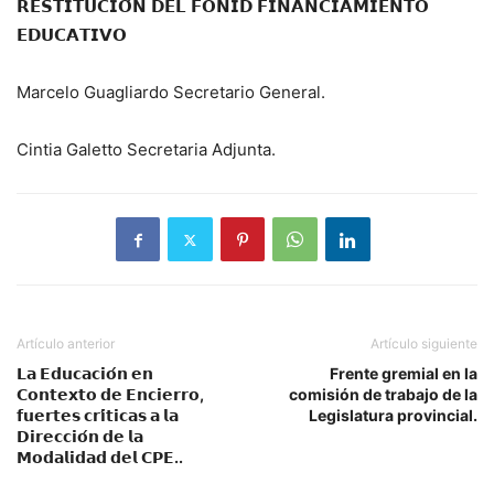
𝗥𝗘𝗦𝗧𝗜𝗧𝗨𝗖𝗜𝗢́𝗡 𝗗𝗘𝗟 𝗙𝗢𝗡𝗜𝗗 𝗙𝗜𝗡𝗔𝗡𝗖𝗜𝗔𝗠𝗜𝗘𝗡𝗧𝗢
𝗘𝗗𝗨𝗖𝗔𝗧𝗜𝗩𝗢
Marcelo Guagliardo Secretario General.
Cintia Galetto Secretaria Adjunta.
Artículo anterior
Artículo siguiente
𝗟𝗮 𝗘𝗱𝘂𝗰𝗮𝗰𝗶𝗼́𝗻 𝗲𝗻
Frente gremial en la
𝗖𝗼𝗻𝘁𝗲𝘅𝘁𝗼 𝗱𝗲 𝗘𝗻𝗰𝗶𝗲𝗿𝗿𝗼,
comisión de trabajo de la
𝗳𝘂𝗲𝗿𝘁𝗲𝘀 𝗰𝗿𝗶́𝘁𝗶𝗰𝗮𝘀 𝗮 𝗹𝗮
Legislatura provincial.
𝗗𝗶𝗿𝗲𝗰𝗰𝗶𝗼́𝗻 𝗱𝗲 𝗹𝗮
𝗠𝗼𝗱𝗮𝗹𝗶𝗱𝗮𝗱 𝗱𝗲𝗹 𝗖𝗣𝗘..