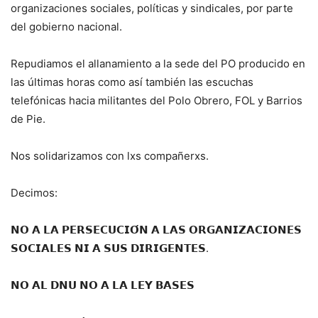
organizaciones sociales, políticas y sindicales, por parte
del gobierno nacional.
Repudiamos el allanamiento a la sede del PO producido en
las últimas horas como así también las escuchas
telefónicas hacia militantes del Polo Obrero, FOL y Barrios
de Pie.
Nos solidarizamos con lxs compañerxs.
Decimos:
𝗡𝗢 𝗔 𝗟𝗔 𝗣𝗘𝗥𝗦𝗘𝗖𝗨𝗖𝗜𝗢́𝗡 𝗔 𝗟𝗔𝗦 𝗢𝗥𝗚𝗔𝗡𝗜𝗭𝗔𝗖𝗜𝗢𝗡𝗘𝗦
𝗦𝗢𝗖𝗜𝗔𝗟𝗘𝗦 𝗡𝗜 𝗔 𝗦𝗨𝗦 𝗗𝗜𝗥𝗜𝗚𝗘𝗡𝗧𝗘𝗦.
𝗡𝗢 𝗔𝗟 𝗗𝗡𝗨 𝗡𝗢 𝗔 𝗟𝗔 𝗟𝗘𝗬 𝗕𝗔𝗦𝗘𝗦