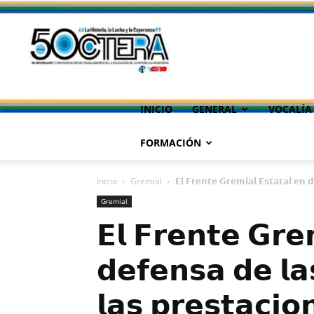
INICIO
GENERAL
VOCALÍA
FORMACIÓN
Inicio
Gremial
𝗘𝗹 𝗙𝗿𝗲𝗻𝘁𝗲 𝗚𝗿𝗲𝗺𝗶𝗮𝗹 𝗘𝘀𝘁𝗮𝘁𝗮𝗹 𝗲𝗻 𝗱
Gremial
𝗘𝗹 𝗙𝗿𝗲𝗻𝘁𝗲 𝗚𝗿𝗲
𝗱𝗲𝗳𝗲𝗻𝘀𝗮 𝗱𝗲 𝗹𝗮
𝗹𝗮𝘀 𝗽𝗿𝗲𝘀𝘁𝗮𝗰𝗶𝗼