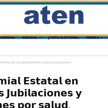
 GREMIAL
GREMIAL
JUNTA ELECTORAL
PRENSA
𝗳𝗲𝗻𝘀𝗮 𝗱𝗲 𝗹𝗮𝘀 𝗝𝘂𝗯𝗶𝗹𝗮𝗰𝗶𝗼𝗻𝗲𝘀 𝘆 𝗹𝗮𝘀 𝗽𝗿𝗲𝘀𝘁𝗮𝗰𝗶𝗼𝗻𝗲𝘀...
𝗶𝗮𝗹 𝗘𝘀𝘁𝗮𝘁𝗮𝗹 𝗲𝗻
 𝗝𝘂𝗯𝗶𝗹𝗮𝗰𝗶𝗼𝗻𝗲𝘀 𝘆
𝗻𝗲𝘀 𝗽𝗼𝗿 𝘀𝗮𝗹𝘂𝗱.