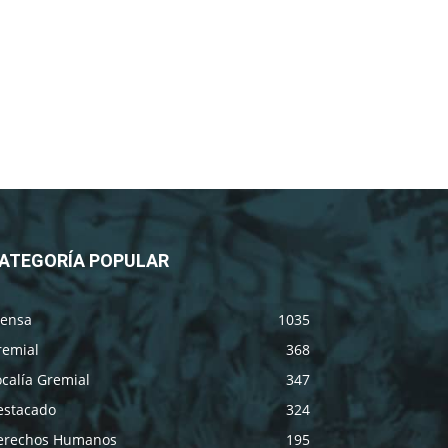
ATEGORÍA POPULAR
rensa
1035
remial
368
calía Gremial
347
estacado
324
erechos Humanos
195