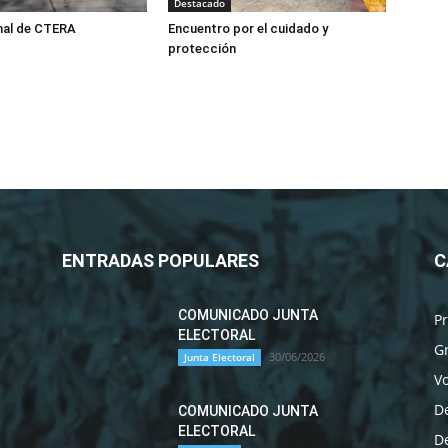
Destacado
nal de CTERA
Encuentro por el cuidado y
protección
ENTRADAS POPULARES
C
COMUNICADO JUNTA
P
ELECTORAL
G
30/06/2026
Junta Electoral
Vo
D
COMUNICADO JUNTA
ELECTORAL
D