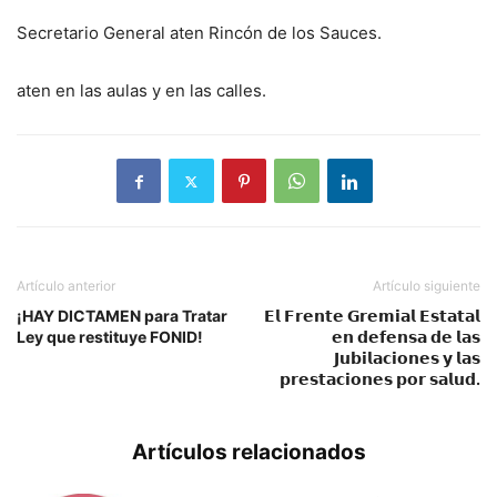
Secretario General aten Rincón de los Sauces.
aten en las aulas y en las calles.
Artículo anterior
Artículo siguiente
¡HAY DICTAMEN para Tratar
𝗘𝗹 𝗙𝗿𝗲𝗻𝘁𝗲 𝗚𝗿𝗲𝗺𝗶𝗮𝗹 𝗘𝘀𝘁𝗮𝘁𝗮𝗹
Ley que restituye FONID!
𝗲𝗻 𝗱𝗲𝗳𝗲𝗻𝘀𝗮 𝗱𝗲 𝗹𝗮𝘀
𝗝𝘂𝗯𝗶𝗹𝗮𝗰𝗶𝗼𝗻𝗲𝘀 𝘆 𝗹𝗮𝘀
𝗽𝗿𝗲𝘀𝘁𝗮𝗰𝗶𝗼𝗻𝗲𝘀 𝗽𝗼𝗿 𝘀𝗮𝗹𝘂𝗱.
Artículos relacionados