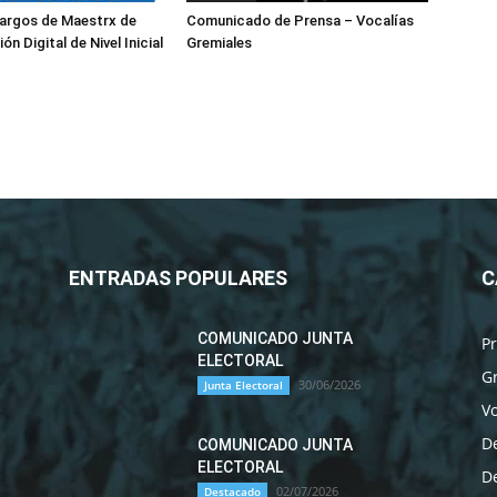
cargos de Maestrx de
Comunicado de Prensa – Vocalías
ón Digital de Nivel Inicial
Gremiales
ENTRADAS POPULARES
C
COMUNICADO JUNTA
P
ELECTORAL
G
30/06/2026
Junta Electoral
Vo
D
COMUNICADO JUNTA
ELECTORAL
D
02/07/2026
Destacado