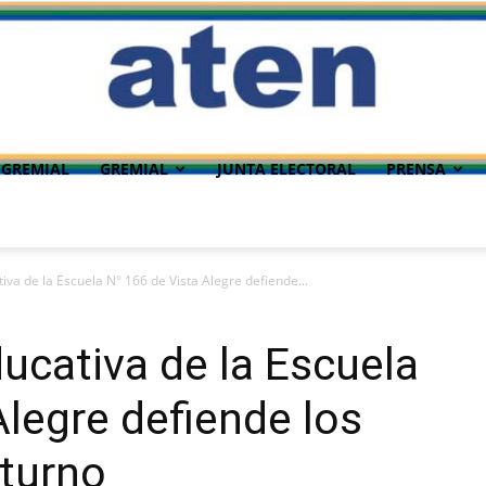
 GREMIAL
GREMIAL
JUNTA ELECTORAL
PRENSA
va de la Escuela N° 166 de Vista Alegre defiende...
cativa de la Escuela
Alegre defiende los
aturno