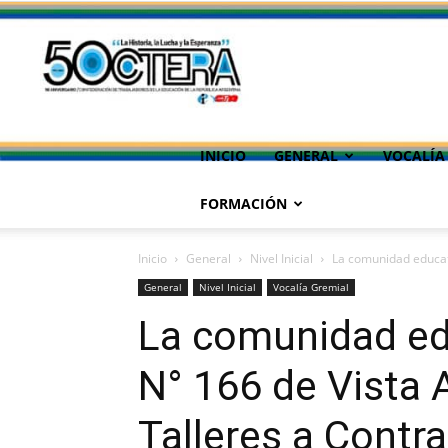
INICIO
GENERAL
VOCALÍA
FORMACIÓN
Inicio
General
Nivel Inicial
La comunidad educati
General
Nivel Inicial
Vocalía Gremial
La comunidad edu
N° 166 de Vista 
Talleres a Contr