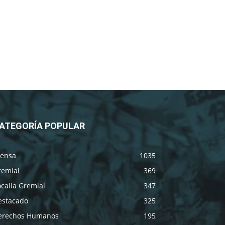
ATEGORÍA POPULAR
rensa
1035
remial
369
calía Gremial
347
estacado
325
erechos Humanos
195