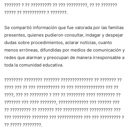
??????? ? ?? ????????́? ?? ??? ?????????, ?? ?? ???????
????? ?? ?????????? ? ???????.
Se compartió información que fue valorada por las familias
presentes, quienes pudieron consultar, indagar y despejar
dudas sobre procedimientos, aclarar noticias, cuanto
menos erróneas, difundidas por medios de comunicación y
redes que alarman y preocupan de manera irresponsable a
toda la comunidad educativa.
???????? ???????? ??????? ?????????????? ?? ??????? ??
???? ??? ?? ??? ??????̃???? ?? ??? ????????????? ??? ??
????, ??? ?? ???????? ? ??? ?? ???????? ???? ???????? ??
??́????? ??? ???? ???????, ????????????? ??? ?????? ???
?? ????????? ?? ??????? ??? ??????????? ?????????? ???
??? ???????? ??????? ??? ??????????? ??? ??? ????????? ?
?? ????? ????????.