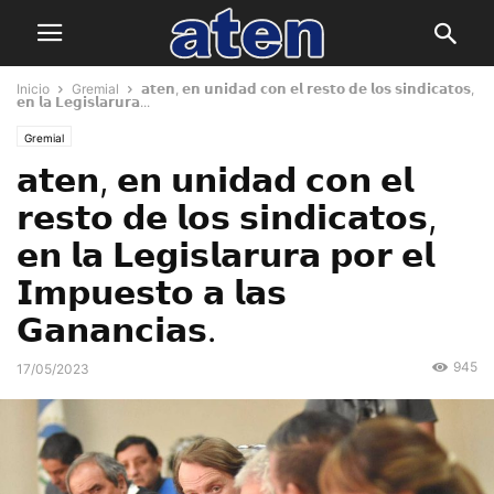
Inicio
Gremial
𝗮𝘁𝗲𝗻, 𝗲𝗻 𝘂𝗻𝗶𝗱𝗮𝗱 𝗰𝗼𝗻 𝗲𝗹 𝗿𝗲𝘀𝘁𝗼 𝗱𝗲 𝗹𝗼𝘀 𝘀𝗶𝗻𝗱𝗶𝗰𝗮𝘁𝗼𝘀,
𝗲𝗻 𝗹𝗮 𝗟𝗲𝗴𝗶𝘀𝗹𝗮𝗿𝘂𝗿𝗮...
Gremial
𝗮𝘁𝗲𝗻, 𝗲𝗻 𝘂𝗻𝗶𝗱𝗮𝗱 𝗰𝗼𝗻 𝗲𝗹
𝗿𝗲𝘀𝘁𝗼 𝗱𝗲 𝗹𝗼𝘀 𝘀𝗶𝗻𝗱𝗶𝗰𝗮𝘁𝗼𝘀,
𝗲𝗻 𝗹𝗮 𝗟𝗲𝗴𝗶𝘀𝗹𝗮𝗿𝘂𝗿𝗮 𝗽𝗼𝗿 𝗲𝗹
𝗜𝗺𝗽𝘂𝗲𝘀𝘁𝗼 𝗮 𝗹𝗮𝘀
𝗚𝗮𝗻𝗮𝗻𝗰𝗶𝗮𝘀.
945
17/05/2023