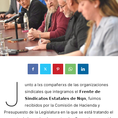
J
unto a lxs compañerxs de las organizaciones
sindicales que integramos el 𝗙𝗿𝗲𝗻𝘁𝗲 𝗱𝗲
𝗦𝗶𝗻𝗱𝗶𝗰𝗮𝘁𝗼𝘀 𝗘𝘀𝘁𝗮𝘁𝗮𝗹𝗲𝘀 𝗱𝗲 𝗡𝗾𝗻, fuimos
recibidos por la Comisión de Hacienda y
Presupuesto de la Legislatura en la que se está tratando el