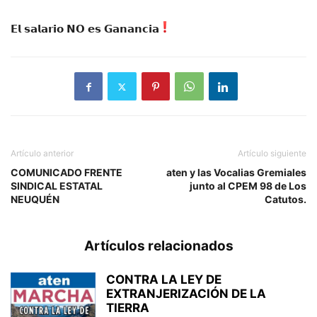
𝗘𝗹 𝘀𝗮𝗹𝗮𝗿𝗶𝗼 𝗡𝗢 𝗲𝘀 𝗚𝗮𝗻𝗮𝗻𝗰𝗶𝗮
Artículo anterior
Artículo siguiente
COMUNICADO FRENTE
aten y las Vocalias Gremiales
SINDICAL ESTATAL
junto al CPEM 98 de Los
NEUQUÉN
Catutos.
Artículos relacionados
CONTRA LA LEY DE
EXTRANJERIZACIÓN DE LA
TIERRA