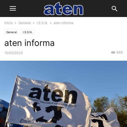
Inicio
General
I.S.S.N.
aten informa
General
I.S.S.N.
aten informa
648
15/05/2023