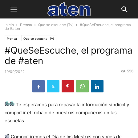
Inicio
Prensa
Que se escuche (Tv)
#QueSeEscuche, el programa
de #aten
Prensa
Que se escuche (Tv)
#QueSeEscuche, el programa
de #aten
556
19/09/2022
Te esperamos para repasar la información sindical y
compartir el trabajo de nuestrxs compañerxs en las
escuelas.
Compartiremos el Día de lxs Mestrxs con voces de