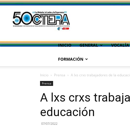
INICIO
GENERAL
VOCALÍA
FORMACIÓN
Inicio
Prensa
A lxs crxs trabajadores de la educac
Prensa
A lxs crxs trabaj
educación
07/07/2022