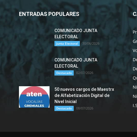
ENTRADAS POPULARES
C
COMUNICADO JUNTA
P
ELECTORAL
G
30/06/2026
Junta Electoral
Vo
D
COMUNICADO JUNTA
ELECTORAL
D
02/07/2026
Destacado
Qu
N
50 nuevos cargos de Maestrx
de Alfabetización Digital de
Ni
Nivel Inicial
I.
08/07/2026
Destacado