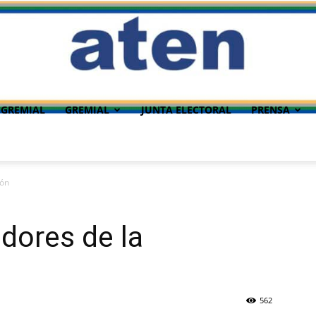
 GREMIAL
GREMIAL
JUNTA ELECTORAL
PRENSA
ión
adores de la
562