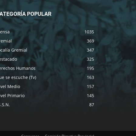
ATEGORÍA POPULAR
rensa
1035
remial
369
calía Gremial
347
estacado
325
erechos Humanos
195
e se escuche (Tv)
163
ivel Medio
157
vel Primario
145
S.S.N.
87