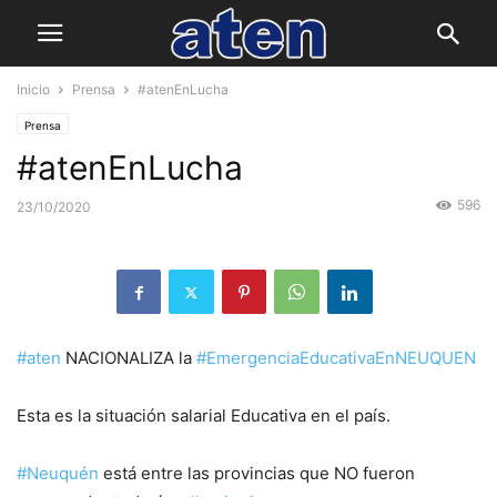
Inicio
Prensa
#atenEnLucha
Prensa
#atenEnLucha
596
23/10/2020
#aten
NACIONALIZA la
#EmergenciaEducativaEnNEUQUEN
Esta es la situación salarial Educativa en el país.
#Neuquén
está entre las provincias que NO fueron