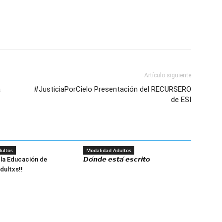
Artículo siguiente
a
#JusticiaPorCielo Presentación del RECURSERO
de ESI
ultos
Modalidad Adultos
e la Educación de
𝘿𝙤́𝙣𝙙𝙚 𝙚𝙨𝙩𝙖́ 𝙚𝙨𝙘𝙧𝙞𝙩𝙤
dultxs!!