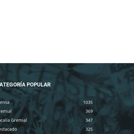
ATEGORÍA POPULAR
rensa
1035
remial
369
calía Gremial
347
estacado
325