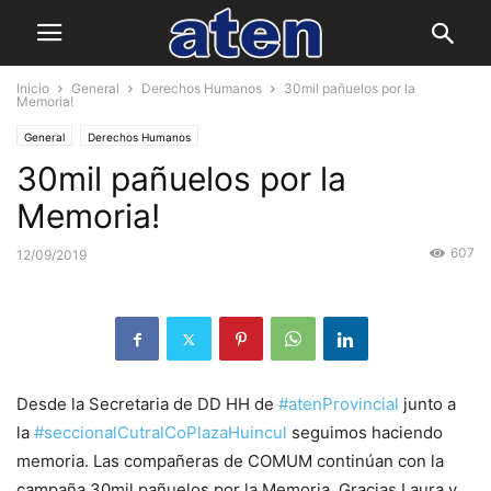
Inicio
General
Derechos Humanos
30mil pañuelos por la
Memoria!
General
Derechos Humanos
30mil pañuelos por la
Memoria!
607
12/09/2019
Desde la Secretaria de DD HH de
#atenProvincial
junto a
la
#seccionalCutralCoPlazaHuincul
seguimos haciendo
memoria. Las compañeras de COMUM continúan con la
campaña 30mil pañuelos por la Memoria. Gracias Laura y