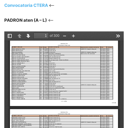
Convocatoria CTERA
<–
PADRON aten (A – L)
<–