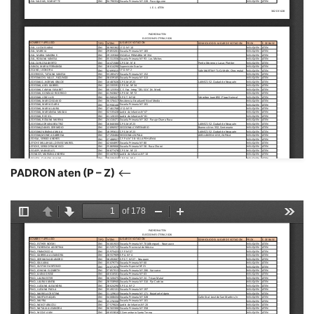
PADRON aten (P – Z)
<–