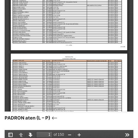
PADRON aten (L – P)
<–