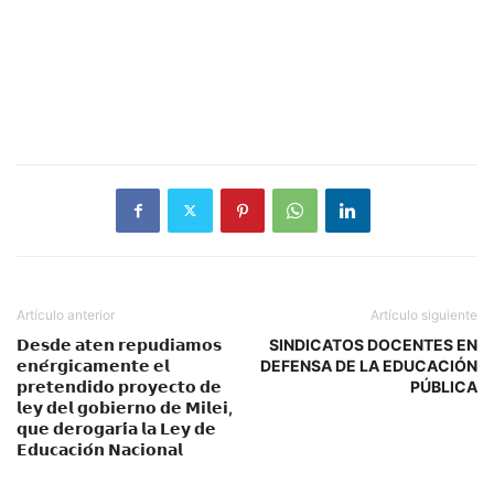
Artículo anterior
Artículo siguiente
𝗗𝗲𝘀𝗱𝗲 𝗮𝘁𝗲𝗻 𝗿𝗲𝗽𝘂𝗱𝗶𝗮𝗺𝗼𝘀
SINDICATOS DOCENTES EN
𝗲𝗻𝗲́𝗿𝗴𝗶𝗰𝗮𝗺𝗲𝗻𝘁𝗲 𝗲𝗹
DEFENSA DE LA EDUCACIÓN
𝗽𝗿𝗲𝘁𝗲𝗻𝗱𝗶𝗱𝗼 𝗽𝗿𝗼𝘆𝗲𝗰𝘁𝗼 𝗱𝗲
PÚBLICA
𝗹𝗲𝘆 𝗱𝗲𝗹 𝗴𝗼𝗯𝗶𝗲𝗿𝗻𝗼 𝗱𝗲 𝗠𝗶𝗹𝗲𝗶,
𝗾𝘂𝗲 𝗱𝗲𝗿𝗼𝗴𝗮𝗿𝗶́𝗮 𝗹𝗮 𝗟𝗲𝘆 𝗱𝗲
𝗘𝗱𝘂𝗰𝗮𝗰𝗶𝗼́𝗻 𝗡𝗮𝗰𝗶𝗼𝗻𝗮𝗹