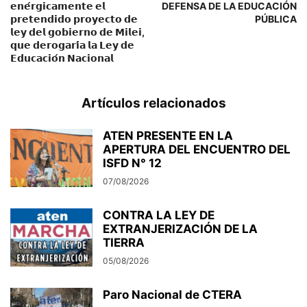
𝗲𝗻𝗲́𝗿𝗴𝗶𝗰𝗮𝗺𝗲𝗻𝘁𝗲 𝗲𝗹
DEFENSA DE LA EDUCACIÓN
𝗽𝗿𝗲𝘁𝗲𝗻𝗱𝗶𝗱𝗼 𝗽𝗿𝗼𝘆𝗲𝗰𝘁𝗼 𝗱𝗲
PÚBLICA
𝗹𝗲𝘆 𝗱𝗲𝗹 𝗴𝗼𝗯𝗶𝗲𝗿𝗻𝗼 𝗱𝗲 𝗠𝗶𝗹𝗲𝗶,
𝗾𝘂𝗲 𝗱𝗲𝗿𝗼𝗴𝗮𝗿𝗶́𝗮 𝗹𝗮 𝗟𝗲𝘆 𝗱𝗲
𝗘𝗱𝘂𝗰𝗮𝗰𝗶𝗼́𝗻 𝗡𝗮𝗰𝗶𝗼𝗻𝗮𝗹
Artículos relacionados
ATEN PRESENTE EN LA
APERTURA DEL ENCUENTRO DEL
ISFD N° 12
07/08/2026
CONTRA LA LEY DE
EXTRANJERIZACIÓN DE LA
TIERRA
05/08/2026
Paro Nacional de CTERA