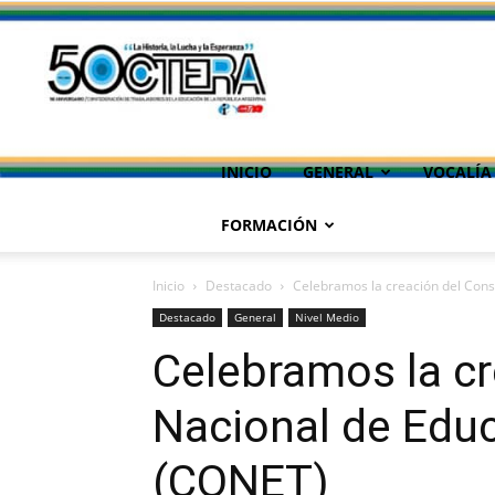
INICIO
GENERAL
VOCALÍA
FORMACIÓN
Inicio
Destacado
Celebramos la creación del Con
Destacado
General
Nivel Medio
Celebramos la cr
Nacional de Edu
(CONET)