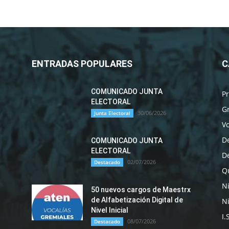
ENTRADAS POPULARES
C
COMUNICADO JUNTA
P
ELECTORAL
G
30/06/2026
Junta Electoral
Vo
D
COMUNICADO JUNTA
ELECTORAL
D
02/07/2026
Destacado
Qu
N
50 nuevos cargos de Maestrx
de Alfabetización Digital de
Ni
Nivel Inicial
I.
08/07/2026
Destacado