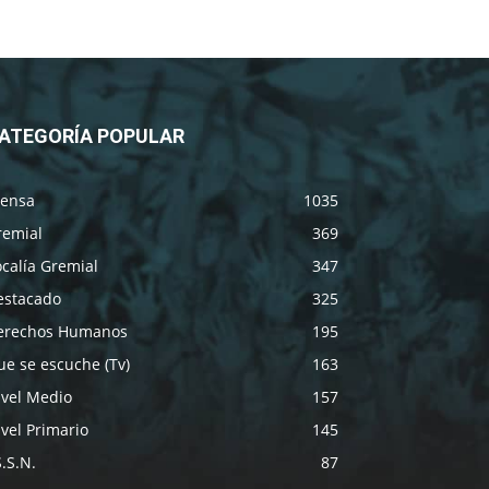
ATEGORÍA POPULAR
rensa
1035
remial
369
calía Gremial
347
estacado
325
erechos Humanos
195
e se escuche (Tv)
163
ivel Medio
157
vel Primario
145
S.S.N.
87