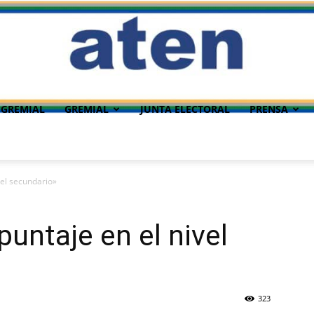
 GREMIAL
GREMIAL
JUNTA ELECTORAL
PRENSA
vel secundario»
untaje en el nivel
323