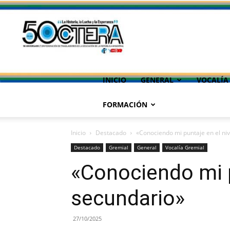
INICIO
GENERAL
VOCALÍA
FORMACIÓN
Inicio
Destacado
«Conociendo mi puntaje en el ni
Destacado
Gremial
General
Vocalía Gremial
«Conociendo mi p
secundario»
27/10/2025