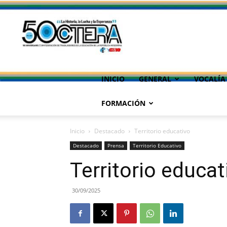
INICIO
GENERAL
VOCALÍA
FORMACIÓN
Inicio
Destacado
Territorio educativo
Destacado
Prensa
Territorio Educativo
Territorio educat
30/09/2025