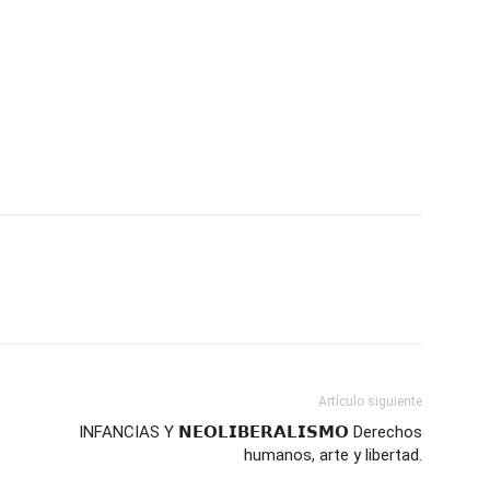
Artículo siguiente
INFANCIAS Y 𝗡𝗘𝗢𝗟𝗜𝗕𝗘𝗥𝗔𝗟𝗜𝗦𝗠𝗢 Derechos
humanos, arte y libertad.