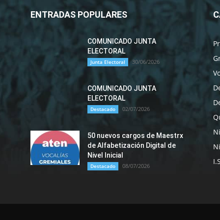
ENTRADAS POPULARES
C
COMUNICADO JUNTA
P
ELECTORAL
G
30/06/2026
Junta Electoral
Vo
D
COMUNICADO JUNTA
ELECTORAL
D
02/07/2026
Destacado
Qu
N
50 nuevos cargos de Maestrx
de Alfabetización Digital de
Ni
Nivel Inicial
I.
08/07/2026
Destacado