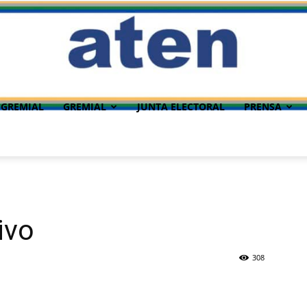
 GREMIAL
GREMIAL
JUNTA ELECTORAL
PRENSA
ivo
308