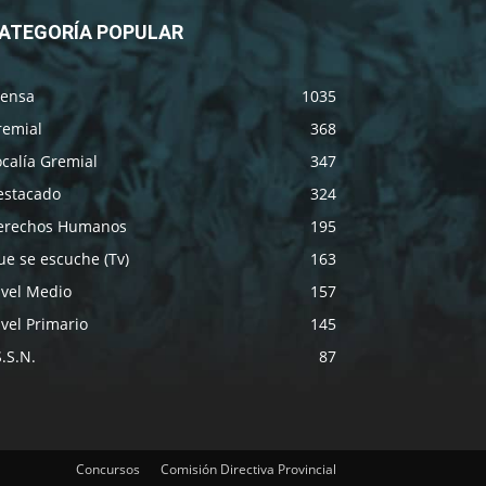
ATEGORÍA POPULAR
rensa
1035
remial
368
calía Gremial
347
estacado
324
erechos Humanos
195
e se escuche (Tv)
163
ivel Medio
157
vel Primario
145
S.S.N.
87
Concursos
Comisión Directiva Provincial