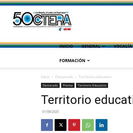
INICIO
GENERAL
VOCALÍA
FORMACIÓN
Inicio
Destacado
Territorio educativo
Destacado
Prensa
Territorio Educativo
Territorio educat
01/08/2025