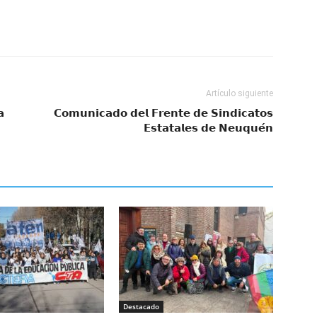
Artículo siguiente
𝗮
𝗖𝗼𝗺𝘂𝗻𝗶𝗰𝗮𝗱𝗼 𝗱𝗲𝗹 𝗙𝗿𝗲𝗻𝘁𝗲 𝗱𝗲 𝗦𝗶𝗻𝗱𝗶𝗰𝗮𝘁𝗼𝘀
𝗘𝘀𝘁𝗮𝘁𝗮𝗹𝗲𝘀 𝗱𝗲 𝗡𝗲𝘂𝗾𝘂𝗲́𝗻
Destacado