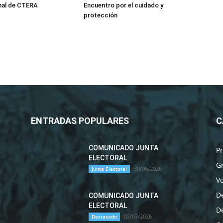
nal de CTERA
Encuentro por el cuidado y
protección
ENTRADAS POPULARES
C
COMUNICADO JUNTA
P
ELECTORAL
G
30/06/2026
Junta Electoral
Vo
D
COMUNICADO JUNTA
ELECTORAL
D
02/07/2026
Destacado