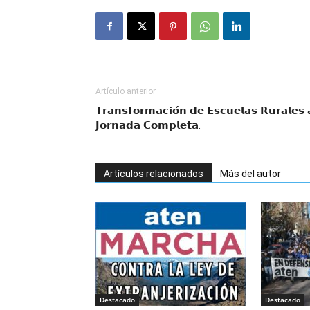
Artículo anterior
𝗧𝗿𝗮𝗻𝘀𝗳𝗼𝗿𝗺𝗮𝗰𝗶𝗼́𝗻 𝗱𝗲 𝗘𝘀𝗰𝘂𝗲𝗹𝗮𝘀 𝗥𝘂𝗿𝗮𝗹𝗲𝘀 
𝗝𝗼𝗿𝗻𝗮𝗱𝗮 𝗖𝗼𝗺𝗽𝗹𝗲𝘁𝗮.
Artículos relacionados
Más del autor
Destacado
Destacado