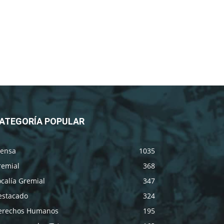
ATEGORÍA POPULAR
rensa
1035
remial
368
calía Gremial
347
estacado
324
erechos Humanos
195