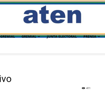
 GREMIAL
GREMIAL
JUNTA ELECTORAL
PRENSA
ivo
411