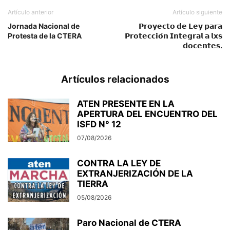
Artículo anterior
Artículo siguiente
Jornada Nacional de
𝗣𝗿𝗼𝘆𝗲𝗰𝘁𝗼 𝗱𝗲 𝗟𝗲𝘆 𝗽𝗮𝗿𝗮
Protesta de la CTERA
𝗣𝗿𝗼𝘁𝗲𝗰𝗰𝗶𝗼́𝗻 𝗜𝗻𝘁𝗲𝗴𝗿𝗮𝗹 𝗮 𝗹𝘅𝘀
𝗱𝗼𝗰𝗲𝗻𝘁𝗲𝘀.
Artículos relacionados
ATEN PRESENTE EN LA
APERTURA DEL ENCUENTRO DEL
ISFD N° 12
07/08/2026
CONTRA LA LEY DE
EXTRANJERIZACIÓN DE LA
TIERRA
05/08/2026
Paro Nacional de CTERA