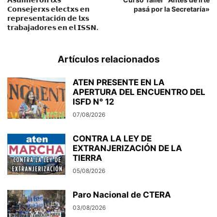
𝗖𝗼𝗻𝘀𝗲𝗷𝗲𝗿𝘅𝘀 𝗲𝗹𝗲𝗰𝘁𝘅𝘀 𝗲𝗻
pasá por la Secretaría»
𝗿𝗲𝗽𝗿𝗲𝘀𝗲𝗻𝘁𝗮𝗰𝗶𝗼́𝗻 𝗱𝗲 𝗹𝘅𝘀
𝘁𝗿𝗮𝗯𝗮𝗷𝗮𝗱𝗼𝗿𝗲𝘀 𝗲𝗻 𝗲𝗹 𝗜𝗦𝗦𝗡.
Artículos relacionados
ATEN PRESENTE EN LA
APERTURA DEL ENCUENTRO DEL
ISFD N° 12
07/08/2026
CONTRA LA LEY DE
EXTRANJERIZACIÓN DE LA
TIERRA
05/08/2026
Paro Nacional de CTERA
03/08/2026