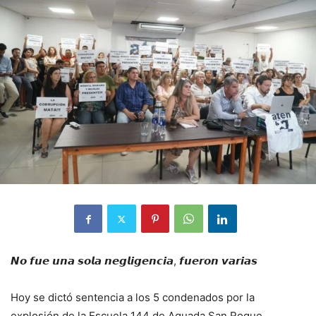
𝙉𝙤 𝙛𝙪𝙚 𝙪𝙣𝙖 𝙨𝙤𝙡𝙖 𝙣𝙚𝙜𝙡𝙞𝙜𝙚𝙣𝙘𝙞𝙖, 𝙛𝙪𝙚𝙧𝙤𝙣 𝙫𝙖𝙧𝙞𝙖𝙨
Hoy se dictó sentencia a los 5 condenados por la
explosión de la Escuela 144 de Aguada San Roque.