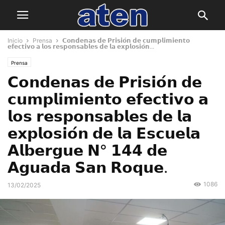
Inicio
Prensa
𝗖𝗼𝗻𝗱𝗲𝗻𝗮𝘀 𝗱𝗲 𝗣𝗿𝗶𝘀𝗶𝗼́𝗻 𝗱𝗲 𝗰𝘂𝗺𝗽𝗹𝗶𝗺𝗶𝗲𝗻𝘁𝗼
𝗲𝗳𝗲𝗰𝘁𝗶𝘃𝗼 𝗮 𝗹𝗼𝘀 𝗿𝗲𝘀𝗽𝗼𝗻𝘀𝗮𝗯𝗹𝗲𝘀 𝗱𝗲 𝗹𝗮 𝗲𝘅𝗽𝗹𝗼𝘀𝗶𝗼́𝗻...
Prensa
𝗖𝗼𝗻𝗱𝗲𝗻𝗮𝘀 𝗱𝗲 𝗣𝗿𝗶𝘀𝗶𝗼́𝗻 𝗱𝗲
𝗰𝘂𝗺𝗽𝗹𝗶𝗺𝗶𝗲𝗻𝘁𝗼 𝗲𝗳𝗲𝗰𝘁𝗶𝘃𝗼 𝗮
𝗹𝗼𝘀 𝗿𝗲𝘀𝗽𝗼𝗻𝘀𝗮𝗯𝗹𝗲𝘀 𝗱𝗲 𝗹𝗮
𝗲𝘅𝗽𝗹𝗼𝘀𝗶𝗼́𝗻 𝗱𝗲 𝗹𝗮 𝗘𝘀𝗰𝘂𝗲𝗹𝗮
𝗔𝗹𝗯𝗲𝗿𝗴𝘂𝗲 𝗡° 𝟭𝟰𝟰 𝗱𝗲
𝗔𝗴𝘂𝗮𝗱𝗮 𝗦𝗮𝗻 𝗥𝗼𝗾𝘂𝗲.
1086
13/02/2025