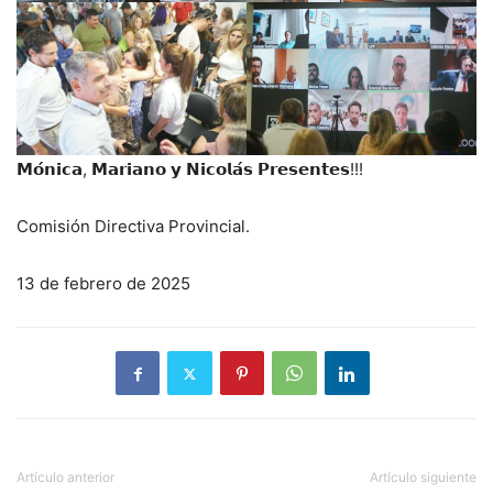
𝗠𝗼́𝗻𝗶𝗰𝗮, 𝗠𝗮𝗿𝗶𝗮𝗻𝗼 𝘆 𝗡𝗶𝗰𝗼𝗹𝗮́𝘀 𝗣𝗿𝗲𝘀𝗲𝗻𝘁𝗲𝘀!!!
Comisión Directiva Provincial.
13 de febrero de 2025
Artículo anterior
Artículo siguiente