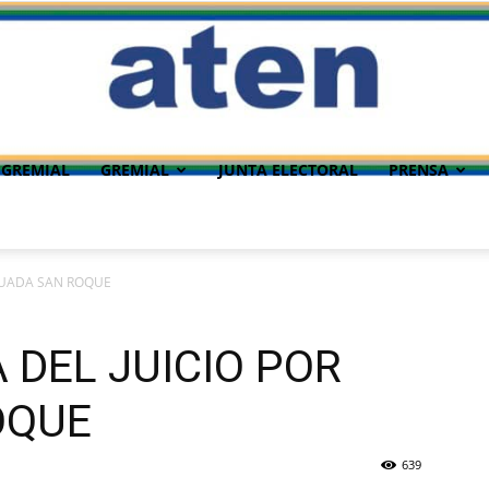
 GREMIAL
GREMIAL
JUNTA ELECTORAL
PRENSA
GUADA SAN ROQUE
 DEL JUICIO POR
OQUE
639