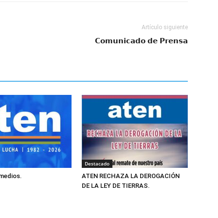
Artículo siguiente
𝗖𝗼𝗺𝘂𝗻𝗶𝗰𝗮𝗱𝗼 𝗱𝗲 𝗣𝗿𝗲𝗻𝘀𝗮
Destacado
 medios.
ATEN RECHAZA LA DEROGACIÓN
DE LA LEY DE TIERRAS.