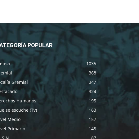
ATEGORÍA POPULAR
rensa
1035
remial
368
calía Gremial
347
estacado
324
erechos Humanos
195
e se escuche (Tv)
163
ivel Medio
157
vel Primario
145
S.S.N.
87