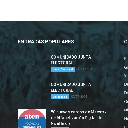
ENTRADAS POPULARES
C
COMUNICADO JUNTA
P
ELECTORAL
G
30/06/2026
Junta Electoral
Vo
D
COMUNICADO JUNTA
ELECTORAL
D
02/07/2026
Destacado
Qu
N
50 nuevos cargos de Maestrx
de Alfabetización Digital de
Ni
Nivel Inicial
I.