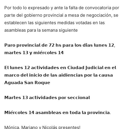
Por todo lo expresado y ante la falta de convocatoria por
parte del gobierno provincial a mesa de negociación, se
establecen las siguientes medidas votadas en las
asambleas para la semana siguiente
𝗣𝗮𝗿𝗼 𝗽𝗿𝗼𝘃𝗶𝗻𝗰𝗶𝗮𝗹 𝗱𝗲 𝟳𝟮 𝗵𝘀 𝗽𝗮𝗿𝗮 𝗹𝗼𝘀 𝗱𝗶́𝗮𝘀 𝗹𝘂𝗻𝗲𝘀 𝟭𝟮,
𝗺𝗮𝗿𝘁𝗲𝘀 𝟭𝟯 𝘆 𝗺𝗶𝗲́𝗿𝗰𝗼𝗹𝗲𝘀 𝟭𝟰
𝗘𝗹 𝗹𝘂𝗻𝗲𝘀 𝟭𝟮 𝗮𝗰𝘁𝗶𝘃𝗶𝗱𝗮𝗱𝗲𝘀 𝗲𝗻 𝗖𝗶𝘂𝗱𝗮𝗱 𝗝𝘂𝗱𝗶𝗰𝗶𝗮𝗹 𝗲𝗻 𝗲𝗹
𝗺𝗮𝗿𝗰𝗼 𝗱𝗲𝗹 𝗶𝗻𝗶𝗰𝗶𝗼 𝗱𝗲 𝗹𝗮𝘀 𝗮𝗶𝗱𝗶𝗲𝗻𝗰𝗶𝗮𝘀 𝗽𝗼𝗿 𝗹𝗮 𝗰𝗮𝘂𝘀𝗮
𝗔𝗴𝘂𝗮𝗱𝗮 𝗦𝗮𝗻 𝗥𝗼𝗾𝘂𝗲
𝗠𝗮𝗿𝘁𝗲𝘀 𝟭𝟯 𝗮𝗰𝘁𝗶𝘃𝗶𝗱𝗮𝗱𝗲𝘀 𝗽𝗼𝗿 𝘀𝗲𝗰𝗰𝗶𝗼𝗻𝗮𝗹
𝗠𝗶𝗲́𝗿𝗰𝗼𝗹𝗲𝘀 𝟭𝟰 𝗮𝘀𝗮𝗺𝗯𝗹𝗲𝗮𝘀 𝗲𝗻 𝘁𝗼𝗱𝗮 𝗹𝗮 𝗽𝗿𝗼𝘃𝗶𝗻𝗰𝗶𝗮.
Mónica, Mariano y Nicolás presentes!