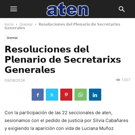
Inicio
Gremial
𝗥𝗲𝘀𝗼𝗹𝘂𝗰𝗶𝗼𝗻𝗲𝘀 𝗱𝗲𝗹 𝗣𝗹𝗲𝗻𝗮𝗿𝗶𝗼 𝗱𝗲 𝗦𝗲𝗰𝗿𝗲𝘁𝗮𝗿𝗶𝘅𝘀
𝗚𝗲𝗻𝗲𝗿𝗮𝗹𝗲𝘀
Gremial
𝗥𝗲𝘀𝗼𝗹𝘂𝗰𝗶𝗼𝗻𝗲𝘀 𝗱𝗲𝗹
𝗣𝗹𝗲𝗻𝗮𝗿𝗶𝗼 𝗱𝗲 𝗦𝗲𝗰𝗿𝗲𝘁𝗮𝗿𝗶𝘅𝘀
𝗚𝗲𝗻𝗲𝗿𝗮𝗹𝗲𝘀
1307
09/08/2024
Con la participación de las 22 seccionales de aten,
sesionamos con el pedido de justicia por Silvia Cabañares
y exigiendo la aparición con vida de Luciana Muñoz