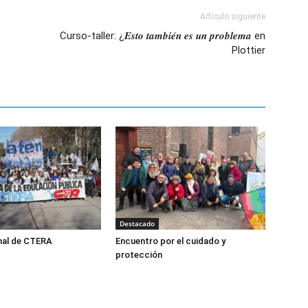
Artículo siguiente
Curso-taller: ¿𝑬𝒔𝒕𝒐 𝒕𝒂𝒎𝒃𝒊𝒆́𝒏 𝒆𝒔 𝒖𝒏 𝒑𝒓𝒐𝒃𝒍𝒆𝒎𝒂 en
Plottier
Destacado
nal de CTERA
Encuentro por el cuidado y
protección