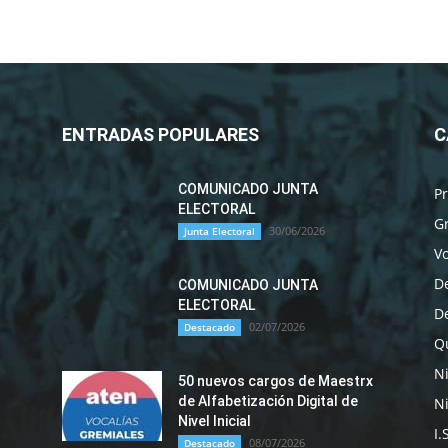
ENTRADAS POPULARES
C
COMUNICADO JUNTA
P
ELECTORAL
G
30/06/2026
Junta Electoral
Vo
D
COMUNICADO JUNTA
ELECTORAL
D
02/07/2026
Destacado
Qu
N
50 nuevos cargos de Maestrx
de Alfabetización Digital de
Ni
Nivel Inicial
I.
08/07/2026
Destacado