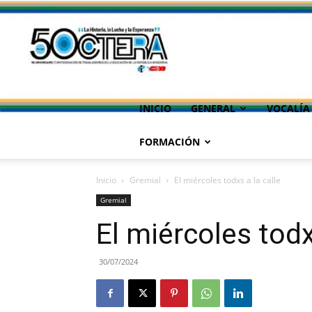
INICIO
GENERAL
VOCALÍA
FORMACIÓN
Inicio
Gremial
El miércoles todxs a la calle
Gremial
El miércoles todx
30/07/2024