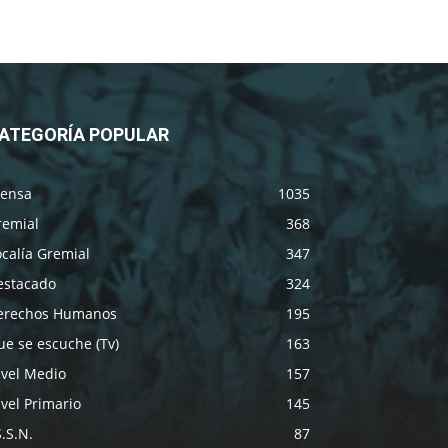
ATEGORÍA POPULAR
rensa
1035
remial
368
calía Gremial
347
estacado
324
erechos Humanos
195
e se escuche (Tv)
163
ivel Medio
157
vel Primario
145
S.S.N.
87