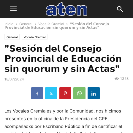
Inicio
General
Vocalía Gremial
❞𝗦𝗲𝘀𝗶𝗼́𝗻 𝗱𝗲𝗹 𝗖𝗼𝗻𝘀𝗲𝗷𝗼
𝗣𝗿𝗼𝘃𝗶𝗻𝗰𝗶𝗮𝗹 𝗱𝗲 𝗘𝗱𝘂𝗰𝗮𝗰𝗶𝗼́𝗻 𝘀𝗶𝗻 𝗾𝘂𝗼𝗿𝘂𝗺 𝘆 𝘀𝗶𝗻 𝗔𝗰𝘁𝗮𝘀❞
General
Vocalía Gremial
❞𝗦𝗲𝘀𝗶𝗼́𝗻 𝗱𝗲𝗹 𝗖𝗼𝗻𝘀𝗲𝗷𝗼
𝗣𝗿𝗼𝘃𝗶𝗻𝗰𝗶𝗮𝗹 𝗱𝗲 𝗘𝗱𝘂𝗰𝗮𝗰𝗶𝗼́𝗻
𝘀𝗶𝗻 𝗾𝘂𝗼𝗿𝘂𝗺 𝘆 𝘀𝗶𝗻 𝗔𝗰𝘁𝗮𝘀❞
1358
18/07/2024
Lxs Vocales Gremiales y por la Comunidad, nos hicimos
presentes en la oficina de la Presidencia del CPE,
acompañadxs por Escribano Público a fin de certificar el