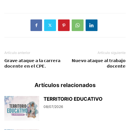
Artículo anterior
Artículo siguiente
𝗚𝗿𝗮𝘃𝗲 𝗮𝘁𝗮𝗾𝘂𝗲 𝗮 𝗹𝗮 𝗰𝗮𝗿𝗿𝗲𝗿𝗮
𝗡𝘂𝗲𝘃𝗼 𝗮𝘁𝗮𝗾𝘂𝗲 𝗮𝗹 𝘁𝗿𝗮𝗯𝗮𝗷𝗼
𝗱𝗼𝗰𝗲𝗻𝘁𝗲 𝗲𝗻 𝗲𝗹 𝗖𝗣𝗘.
𝗱𝗼𝗰𝗲𝗻𝘁𝗲
Artículos relacionados
TERRITORIO EDUCATIVO
08/07/2026