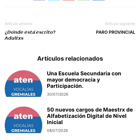
Artículo anterior
Artículo siguiente
¿𝘿𝙤́𝙣𝙙𝙚 𝙚𝙨𝙩𝙖́ 𝙚𝙨𝙘𝙧𝙞𝙩𝙤?
PARO PROVINCIAL
𝘼𝙙𝙪𝙡𝙩𝙭𝙨
Artículos relacionados
Una Escuela Secundaria con
mayor democracia y
Participación.
30/07/2026
50 nuevos cargos de Maestrx de
Alfabetización Digital de Nivel
Inicial
08/07/2026