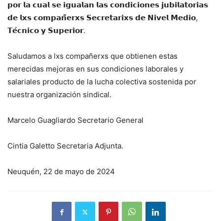
𝗽𝗼𝗿 𝗹𝗮 𝗰𝘂𝗮𝗹 𝘀𝗲 𝗶𝗴𝘂𝗮𝗹𝗮𝗻 𝗹𝗮𝘀 𝗰𝗼𝗻𝗱𝗶𝗰𝗶𝗼𝗻𝗲𝘀 𝗷𝘂𝗯𝗶𝗹𝗮𝘁𝗼𝗿𝗶𝗮𝘀
𝗱𝗲 𝗹𝘅𝘀 𝗰𝗼𝗺𝗽𝗮𝗻̃𝗲𝗿𝘅𝘀 𝗦𝗲𝗰𝗿𝗲𝘁𝗮𝗿𝗶𝘅𝘀 𝗱𝗲 𝗡𝗶𝘃𝗲𝗹 𝗠𝗲𝗱𝗶𝗼,
𝗧𝗲́𝗰𝗻𝗶𝗰𝗼 𝘆 𝗦𝘂𝗽𝗲𝗿𝗶𝗼𝗿.
Saludamos a lxs compañerxs que obtienen estas
merecidas mejoras en sus condiciones laborales y
salariales producto de la lucha colectiva sostenida por
nuestra organización sindical.
Marcelo Guagliardo Secretario General
Cintia Galetto Secretaria Adjunta.
Neuquén, 22 de mayo de 2024