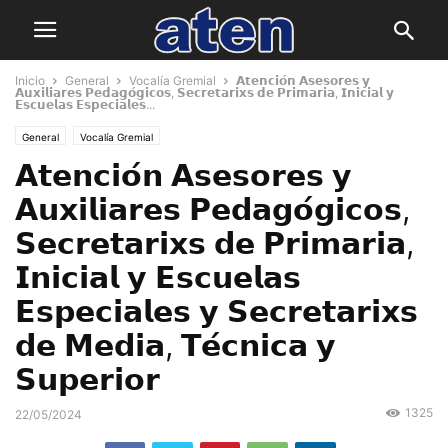
Inicio
General
Vocalía Gremial
𝗔𝘁𝗲𝗻𝗰𝗶𝗼́𝗻 𝗔𝘀𝗲𝘀𝗼𝗿𝗲𝘀 𝘆
𝗔𝘂𝘅𝗶𝗹𝗶𝗮𝗿𝗲𝘀 𝗣𝗲𝗱𝗮𝗴𝗼́𝗴𝗶𝗰𝗼𝘀, 𝗦𝗲𝗰𝗿𝗲𝘁𝗮𝗿𝗶𝘅𝘀 𝗱𝗲 𝗣𝗿𝗶𝗺𝗮𝗿𝗶𝗮, 𝗜𝗻𝗶𝗰𝗶𝗮𝗹 𝘆
𝗘𝘀𝗰𝘂𝗲𝗹𝗮𝘀 𝗘𝘀𝗽𝗲𝗰𝗶𝗮𝗹𝗲𝘀...
General
Vocalía Gremial
𝗔𝘁𝗲𝗻𝗰𝗶𝗼́𝗻 𝗔𝘀𝗲𝘀𝗼𝗿𝗲𝘀 𝘆
𝗔𝘂𝘅𝗶𝗹𝗶𝗮𝗿𝗲𝘀 𝗣𝗲𝗱𝗮𝗴𝗼́𝗴𝗶𝗰𝗼𝘀,
𝗦𝗲𝗰𝗿𝗲𝘁𝗮𝗿𝗶𝘅𝘀 𝗱𝗲 𝗣𝗿𝗶𝗺𝗮𝗿𝗶𝗮,
𝗜𝗻𝗶𝗰𝗶𝗮𝗹 𝘆 𝗘𝘀𝗰𝘂𝗲𝗹𝗮𝘀
𝗘𝘀𝗽𝗲𝗰𝗶𝗮𝗹𝗲𝘀 𝘆 𝗦𝗲𝗰𝗿𝗲𝘁𝗮𝗿𝗶𝘅𝘀
𝗱𝗲 𝗠𝗲𝗱𝗶𝗮, 𝗧𝗲́𝗰𝗻𝗶𝗰𝗮 𝘆
𝗦𝘂𝗽𝗲𝗿𝗶𝗼𝗿
1325
22/05/2024