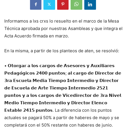
Informamos a lxs crxs lo resuelto en el marco de la Mesa
Técnica aprobada por nuestras Asambleas y que integra el
Acta Acuerdo firmada en marzo.
En la misma, a partir de los planteos de aten, se resolvió:
•
𝗢𝘁𝗼𝗿𝗴𝗮𝗿 𝗮 𝗹𝗼𝘀 𝗰𝗮𝗿𝗴𝗼𝘀 𝗱𝗲 𝗔𝘀𝗲𝘀𝗼𝗿𝗲𝘀 𝘆 𝗔𝘂𝘅𝗶𝗹𝗶𝗮𝗿𝗲𝘀
𝗣𝗲𝗱𝗮𝗴𝗼́𝗴𝗶𝗰𝗼𝘀 𝟮𝟰𝟬𝟬 𝗽𝘂𝗻𝘁𝗼𝘀; 𝗮𝗹 𝗰𝗮𝗿𝗴𝗼 𝗱𝗲 𝗗𝗶𝗿𝗲𝗰𝘁𝗼𝗿 𝗱𝗲
𝟯𝗿𝗮 𝗘𝘀𝗰𝘂𝗲𝗹𝗮 𝗠𝗲𝗱𝗶𝗮 𝗧𝗶𝗲𝗺𝗽𝗼 𝗜𝗻𝘁𝗲𝗿𝗺𝗲𝗱𝗶𝗼 𝘆 𝗗𝗶𝗿𝗲𝗰𝘁𝗼𝗿
𝗱𝗲 𝗘𝘀𝗰𝘂𝗲𝗹𝗮 𝗱𝗲 𝗔𝗿𝘁𝗲 𝗧𝗶𝗲𝗺𝗽𝗼 𝗜𝗻𝘁𝗲𝗿𝗺𝗲𝗱𝗶𝗼 𝟮𝟱𝟮𝟭
𝗽𝘂𝗻𝘁𝗼𝘀 𝘆 𝗮 𝗹𝗼𝘀 𝗰𝗮𝗿𝗴𝗼𝘀 𝗱𝗲 𝗩𝗶𝗰𝗲𝗱𝗶𝗿𝗲𝗰𝘁𝗼𝗿 𝗱𝗲 𝟯𝗿𝗮 𝗡𝗶𝘃𝗲𝗹
𝗠𝗲𝗱𝗶𝗼 𝗧𝗶𝗲𝗺𝗽𝗼 𝗜𝗻𝘁𝗲𝗿𝗺𝗲𝗱𝗶𝗼 𝘆 𝗗𝗶𝗿𝗲𝗰𝘁𝗼𝗿 𝗘𝗹𝗲𝗻𝗰𝗼
𝗘𝘀𝘁𝗮𝗯𝗹𝗲 𝟮𝟰𝟭𝟱 𝗽𝘂𝗻𝘁𝗼𝘀. La diferencia con los puntos
actuales se pagará 50% a partir de haberes de mayo y se
completará con el 50% restante con haberes de junio.