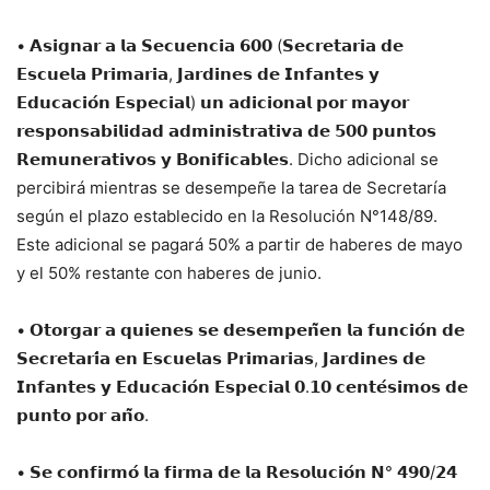
• 𝗔𝘀𝗶𝗴𝗻𝗮𝗿 𝗮 𝗹𝗮 𝗦𝗲𝗰𝘂𝗲𝗻𝗰𝗶𝗮 𝟲𝟬𝟬 (𝗦𝗲𝗰𝗿𝗲𝘁𝗮𝗿𝗶𝗮 𝗱𝗲
𝗘𝘀𝗰𝘂𝗲𝗹𝗮 𝗣𝗿𝗶𝗺𝗮𝗿𝗶𝗮, 𝗝𝗮𝗿𝗱𝗶𝗻𝗲𝘀 𝗱𝗲 𝗜𝗻𝗳𝗮𝗻𝘁𝗲𝘀 𝘆
𝗘𝗱𝘂𝗰𝗮𝗰𝗶𝗼́𝗻 𝗘𝘀𝗽𝗲𝗰𝗶𝗮𝗹) 𝘂𝗻 𝗮𝗱𝗶𝗰𝗶𝗼𝗻𝗮𝗹 𝗽𝗼𝗿 𝗺𝗮𝘆𝗼𝗿
𝗿𝗲𝘀𝗽𝗼𝗻𝘀𝗮𝗯𝗶𝗹𝗶𝗱𝗮𝗱 𝗮𝗱𝗺𝗶𝗻𝗶𝘀𝘁𝗿𝗮𝘁𝗶𝘃𝗮 𝗱𝗲 𝟱𝟬𝟬 𝗽𝘂𝗻𝘁𝗼𝘀
𝗥𝗲𝗺𝘂𝗻𝗲𝗿𝗮𝘁𝗶𝘃𝗼𝘀 𝘆 𝗕𝗼𝗻𝗶𝗳𝗶𝗰𝗮𝗯𝗹𝗲𝘀. Dicho adicional se
percibirá mientras se desempeñe la tarea de Secretaría
según el plazo establecido en la Resolución N°148/89.
Este adicional se pagará 50% a partir de haberes de mayo
y el 50% restante con haberes de junio.
• 𝗢𝘁𝗼𝗿𝗴𝗮𝗿 𝗮 𝗾𝘂𝗶𝗲𝗻𝗲𝘀 𝘀𝗲 𝗱𝗲𝘀𝗲𝗺𝗽𝗲𝗻̃𝗲𝗻 𝗹𝗮 𝗳𝘂𝗻𝗰𝗶𝗼́𝗻 𝗱𝗲
𝗦𝗲𝗰𝗿𝗲𝘁𝗮𝗿𝗶́𝗮 𝗲𝗻 𝗘𝘀𝗰𝘂𝗲𝗹𝗮𝘀 𝗣𝗿𝗶𝗺𝗮𝗿𝗶𝗮𝘀, 𝗝𝗮𝗿𝗱𝗶𝗻𝗲𝘀 𝗱𝗲
𝗜𝗻𝗳𝗮𝗻𝘁𝗲𝘀 𝘆 𝗘𝗱𝘂𝗰𝗮𝗰𝗶𝗼́𝗻 𝗘𝘀𝗽𝗲𝗰𝗶𝗮𝗹 𝟬.𝟭𝟬 𝗰𝗲𝗻𝘁𝗲́𝘀𝗶𝗺𝗼𝘀 𝗱𝗲
𝗽𝘂𝗻𝘁𝗼 𝗽𝗼𝗿 𝗮𝗻̃𝗼.
• 𝗦𝗲 𝗰𝗼𝗻𝗳𝗶𝗿𝗺𝗼́ 𝗹𝗮 𝗳𝗶𝗿𝗺𝗮 𝗱𝗲 𝗹𝗮 𝗥𝗲𝘀𝗼𝗹𝘂𝗰𝗶𝗼́𝗻 𝗡° 𝟰𝟵𝟬/𝟮𝟰