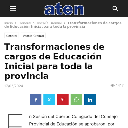
Inicio
General
Vocalía Gremial
𝗧𝗿𝗮𝗻𝘀𝗳𝗼𝗿𝗺𝗮𝗰𝗶𝗼𝗻𝗲𝘀 𝗱𝗲 𝗰𝗮𝗿𝗴𝗼𝘀
𝗱𝗲 𝗘𝗱𝘂𝗰𝗮𝗰𝗶𝗼́𝗻 𝗜𝗻𝗶𝗰𝗶𝗮𝗹 𝗽𝗮𝗿𝗮 𝘁𝗼𝗱𝗮 𝗹𝗮 𝗽𝗿𝗼𝘃𝗶𝗻𝗰𝗶𝗮
General
Vocalía Gremial
𝗧𝗿𝗮𝗻𝘀𝗳𝗼𝗿𝗺𝗮𝗰𝗶𝗼𝗻𝗲𝘀 𝗱𝗲
𝗰𝗮𝗿𝗴𝗼𝘀 𝗱𝗲 𝗘𝗱𝘂𝗰𝗮𝗰𝗶𝗼́𝗻
𝗜𝗻𝗶𝗰𝗶𝗮𝗹 𝗽𝗮𝗿𝗮 𝘁𝗼𝗱𝗮 𝗹𝗮
𝗽𝗿𝗼𝘃𝗶𝗻𝗰𝗶𝗮
1417
17/05/2024
E
n Sesión del Cuerpo Colegiado del Consejo
Provincial de Educación se aprobaron, por