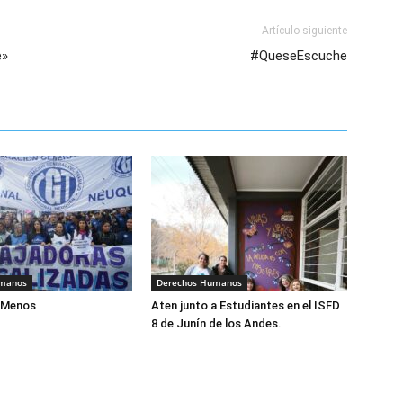
Artículo siguiente
e»
#QueseEscuche
umanos
Derechos Humanos
aMenos
Aten junto a Estudiantes en el ISFD
8 de Junín de los Andes.