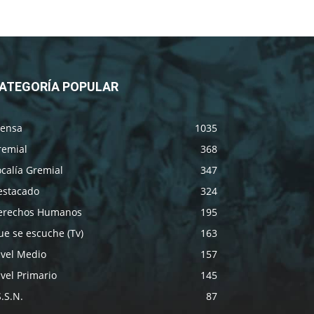
ATEGORÍA POPULAR
rensa
1035
remial
368
calía Gremial
347
estacado
324
erechos Humanos
195
e se escuche (Tv)
163
ivel Medio
157
vel Primario
145
S.S.N.
87