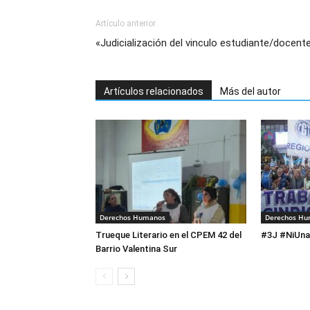
Artículo anterior
«Judicialización del vinculo estudiante/docent
Artículos relacionados
Más del autor
Derechos Humanos
Derechos H
Trueque Literario en el CPEM 42 del
#3J #NiUn
Barrio Valentina Sur