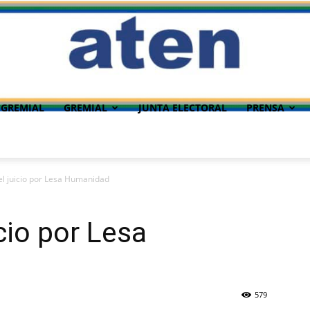
 GREMIAL
GREMIAL
JUNTA ELECTORAL
PRENSA
el juicio por Lesa Humanidad
cio por Lesa
579