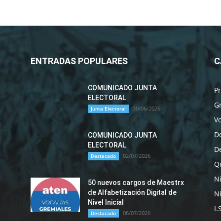
ENTRADAS POPULARES
C
COMUNICADO JUNTA
P
ELECTORAL
G
30/06/2026
Junta Electoral
Vo
D
COMUNICADO JUNTA
ELECTORAL
D
02/07/2026
Destacado
Qu
N
50 nuevos cargos de Maestrx
de Alfabetización Digital de
Ni
Nivel Inicial
I.
08/07/2026
Destacado