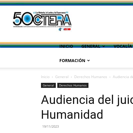
INICIO
GENERAL
VOCALÍA
FORMACIÓN
Inicio
General
Derechos Humanos
Audiencia d
General
Derechos Humanos
Audiencia del jui
Humanidad
19/11/2023