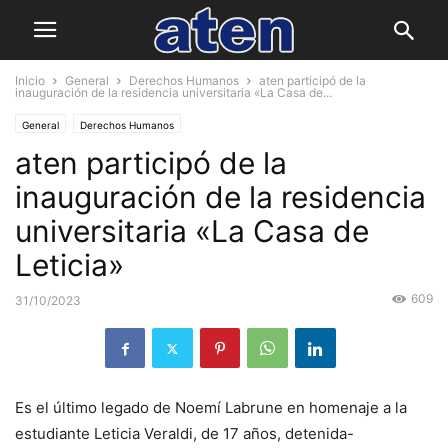
Inicio
General
Derechos Humanos
aten participó de la
inauguración de la residencia universitaria «La Casa de...
General
Derechos Humanos
aten participó de la
inauguración de la residencia
universitaria «La Casa de
Leticia»
609
31/10/2023
Es el último legado de Noemí Labrune en homenaje a la
estudiante Leticia Veraldi, de 17 años, detenida-