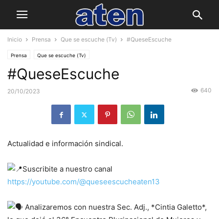
Inicio
Prensa
Que se escuche (Tv)
#QueseEscuche
Prensa
Que se escuche (Tv)
#QueseEscuche
640
20/10/2023
Actualidad e información sindical.
Suscribite a nuestro canal
https://youtube.com/@queseescucheaten13
Analizaremos con nuestra Sec. Adj., *Cintia Galetto*,