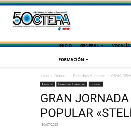
INICIO
GENERAL
VOCALÍA
FORMACIÓN
Inicio
General
Derechos Humanos
GRAN JORN
General
Derechos Humanos
Gremial
GRAN JORNADA 
POPULAR «STEL
10/07/2023