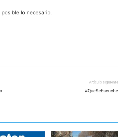
posible lo necesario.
Artículo siguiente
la
#QueSeEscuche