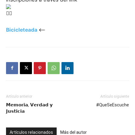
Bicicleteada
<–
Artículo anterior
Artículo siguiente
𝗠𝗲𝗺𝗼𝗿𝗶𝗮, 𝗩𝗲𝗿𝗱𝗮𝗱 𝘆
#QueSeEscuche
𝗝𝘂𝘀𝘁𝗶𝗰𝗶𝗮
Artículos relacionados
Más del autor