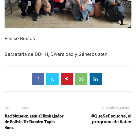
Emilse Bustos
Secretaria de DDHH, Diversidad y Géneros aten
Artículo anterior
Artículo siguiente
𝐑𝐞𝐜𝐢𝐛𝐢𝐦𝐨𝐬 𝐞𝐧 𝐚𝐭𝐞𝐧 𝐚𝐥 𝐄𝐦𝐛𝐚𝐣𝐚𝐝𝐨𝐫
#QueSeEscuche, el
𝐝𝐞 𝐁𝐨𝐥𝐢𝐯𝐢𝐚 𝐃𝐫 𝐑𝐚𝐦𝐢𝐫𝐨 𝐓𝐚𝐩𝐢𝐚
programa de #aten
𝐒𝐚𝐧𝐳.