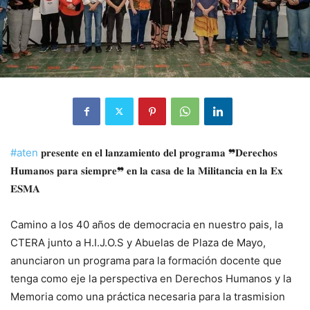
#aten
𝐩𝐫𝐞𝐬𝐞𝐧𝐭𝐞 𝐞𝐧 𝐞𝐥 𝐥𝐚𝐧𝐳𝐚𝐦𝐢𝐞𝐧𝐭𝐨 𝐝𝐞𝐥 𝐩𝐫𝐨𝐠𝐫𝐚𝐦𝐚 ❞𝐃𝐞𝐫𝐞𝐜𝐡𝐨𝐬
𝐇𝐮𝐦𝐚𝐧𝐨𝐬 𝐩𝐚𝐫𝐚 𝐬𝐢𝐞𝐦𝐩𝐫𝐞❞ 𝐞𝐧 𝐥𝐚 𝐜𝐚𝐬𝐚 𝐝𝐞 𝐥𝐚 𝐌𝐢𝐥𝐢𝐭𝐚𝐧𝐜𝐢𝐚 𝐞𝐧 𝐥𝐚 𝐄𝐱
𝐄𝐒𝐌𝐀
Camino a los 40 años de democracia en nuestro pais, la
CTERA junto a H.I.J.O.S y Abuelas de Plaza de Mayo,
anunciaron un programa para la formación docente que
tenga como eje la perspectiva en Derechos Humanos y la
Memoria como una práctica necesaria para la
trasmision