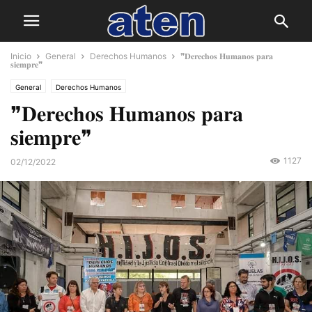
Inicio
General
Derechos Humanos
❞𝐃𝐞𝐫𝐞𝐜𝐡𝐨𝐬 𝐇𝐮𝐦𝐚𝐧𝐨𝐬 𝐩𝐚𝐫𝐚
𝐬𝐢𝐞𝐦𝐩𝐫𝐞❞
General
Derechos Humanos
❞𝐃𝐞𝐫𝐞𝐜𝐡𝐨𝐬 𝐇𝐮𝐦𝐚𝐧𝐨𝐬 𝐩𝐚𝐫𝐚
𝐬𝐢𝐞𝐦𝐩𝐫𝐞❞
1127
02/12/2022