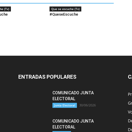
he (Tv)
Que se escuche (Tv)
uche
#QueseEscuche
ENTRADAS POPULARES
C
COMUNICADO JUNTA
P
ELECTORAL
G
30/06/2026
Junta Electoral
Vo
D
COMUNICADO JUNTA
ELECTORAL
D