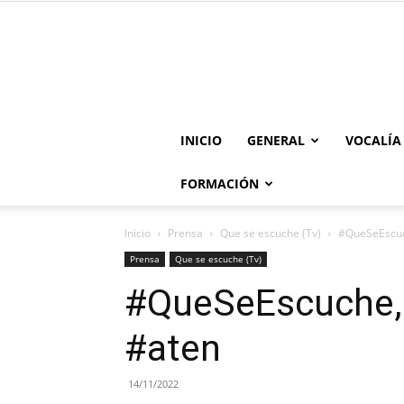
INICIO
GENERAL
VOCALÍA
FORMACIÓN
Inicio
Prensa
Que se escuche (Tv)
#QueSeEscuc
Prensa
Que se escuche (Tv)
#QueSeEscuche, 
#aten
14/11/2022