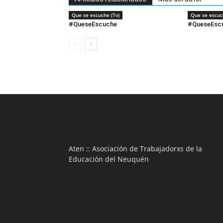
Que se escuche (Tv)
Que se escuc
#QueseEscuche
#QueseEsc
Aten :: Asociación de Trabajadorxs de la
Educación del Neuquén