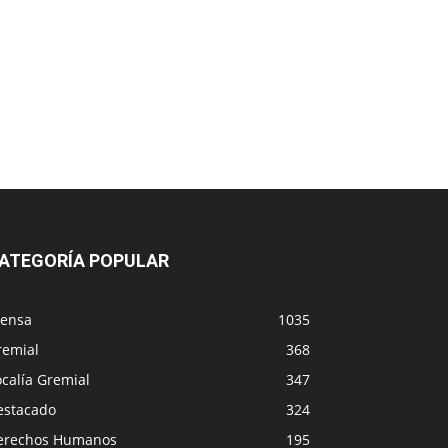
ATEGORÍA POPULAR
rensa
1035
remial
368
calía Gremial
347
estacado
324
erechos Humanos
195