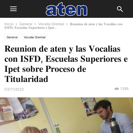
Inicio
General
Vocalía Gremial
𝐑𝐞𝐮𝐧𝐢𝐨𝐧 𝐝𝐞 𝐚𝐭𝐞𝐧 𝐲 𝐥𝐚𝐬 𝐕𝐨𝐜𝐚𝐥𝐢𝐚𝐬 𝐜𝐨𝐧
𝐈𝐒𝐅𝐃, 𝐄𝐬𝐜𝐮𝐞𝐥𝐚𝐬 𝐒𝐮𝐩𝐞𝐫𝐢𝐨𝐫𝐞𝐬 𝐞 𝐈𝐩𝐞𝐭...
General
Vocalía Gremial
𝐑𝐞𝐮𝐧𝐢𝐨𝐧 𝐝𝐞 𝐚𝐭𝐞𝐧 𝐲 𝐥𝐚𝐬 𝐕𝐨𝐜𝐚𝐥𝐢𝐚𝐬
𝐜𝐨𝐧 𝐈𝐒𝐅𝐃, 𝐄𝐬𝐜𝐮𝐞𝐥𝐚𝐬 𝐒𝐮𝐩𝐞𝐫𝐢𝐨𝐫𝐞𝐬 𝐞
𝐈𝐩𝐞𝐭 𝐬𝐨𝐛𝐫𝐞 𝐏𝐫𝐨𝐜𝐞𝐬𝐨 𝐝𝐞
𝐓𝐢𝐭𝐮𝐥𝐚𝐫𝐢𝐝𝐚𝐝
1395
03/11/2022